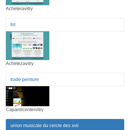
Acheteravitry
tnt
Achetezavitry
trade peinture
Caparolcentervitry
union musicale du cercle des xvii