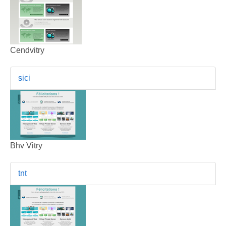
Cendvitry
sici
Bhv Vitry
tnt