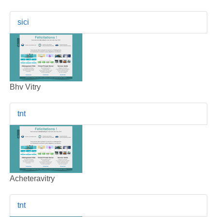
sici
Bhv Vitry
tnt
Acheteravitry
tnt