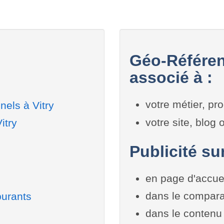
Géo-Référen
associé à :
votre métier, pro
els à Vitry
votre site, blog
itry
Publicité sur
en page d'accue
dans le compara
burants
dans le contenu 