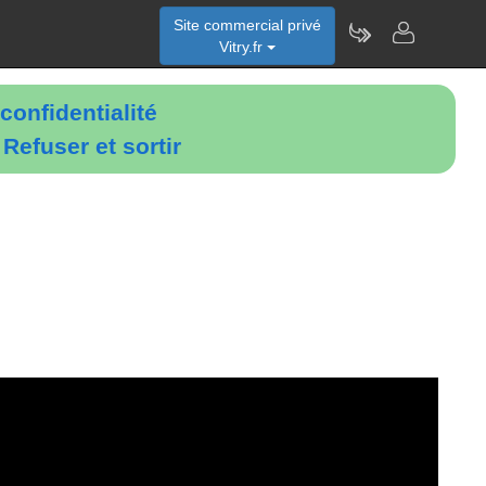
Site commercial privé
Vitry.fr
confidentialité
é
Refuser et sortir