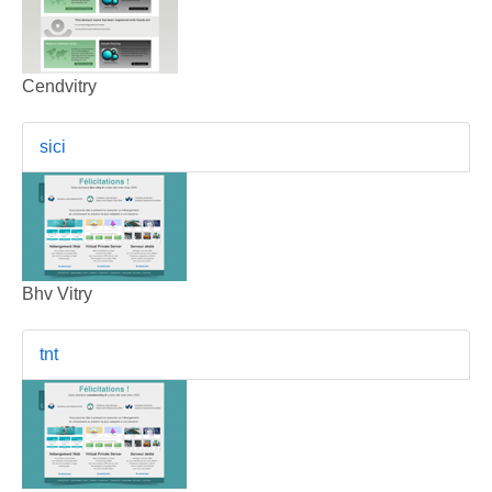
Cendvitry
sici
Bhv Vitry
tnt