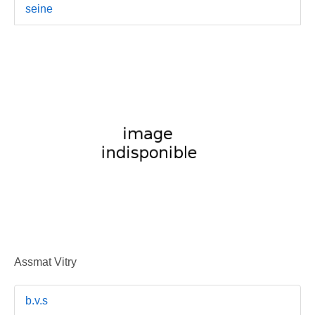
seine
Assmat Vitry
b.v.s